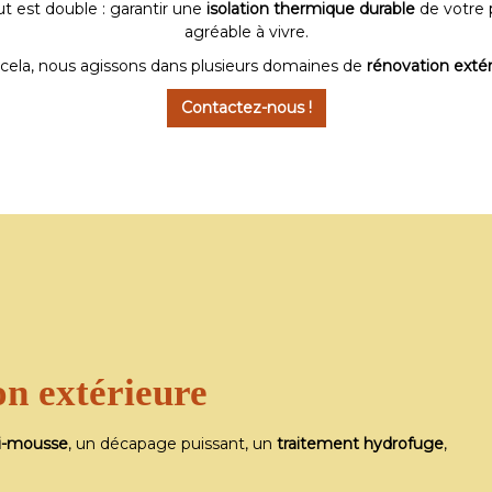
ut est double : garantir une
isolation thermique durable
de votre p
agréable à vivre.
cela, nous agissons dans plusieurs domaines de
rénovation extér
Contactez-nous !
ialiste 
ialiste 
tion ext
tion ext
ion extérieure
ti-mousse
, un décapage puissant, un
traitement hydrofuge
,