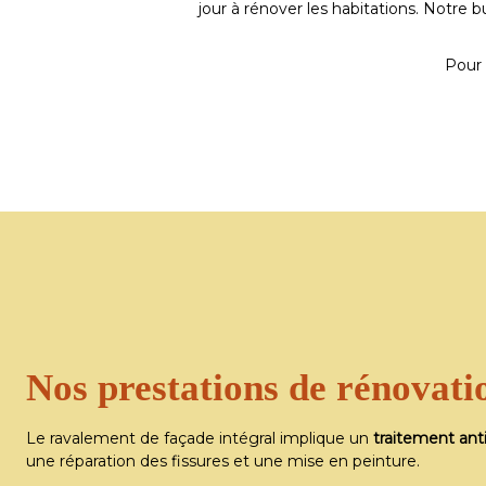
jour à rénover les habitations. Notre b
Pour 
Spéc
Spéc
rénova
rénova
Nos prestations de rénovat
Le ravalement de façade intégral implique un
traitement an
une réparation des fissures et une mise en peinture.