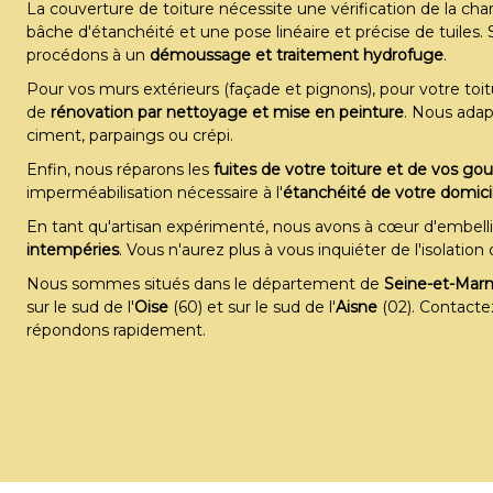
La couverture de toiture nécessite une vérification de la ch
depuis
depuis
bâche d'étanchéité et une pose linéaire et précise de tuiles.
procédons à un
démoussage et traitement hydrofuge
.
Pour vos murs extérieurs (façade et pignons), pour votre to
de
rénovation par nettoyage et mise en peinture
. Nous adap
ciment, parpaings ou crépi.
Enfin, nous réparons les
fuites de votre toiture et de vos gou
imperméabilisation nécessaire à l'
étanchéité de votre domici
En tant qu'artisan expérimenté, nous avons à cœur d'embelli
intempéries
. Vous n'aurez plus à vous inquiéter de l'isolatio
Nous sommes situés dans le département de
Seine-et-Mar
sur le sud de l'
Oise
(60) et sur le sud de l'
Aisne
(02). Contactez
répondons rapidement.