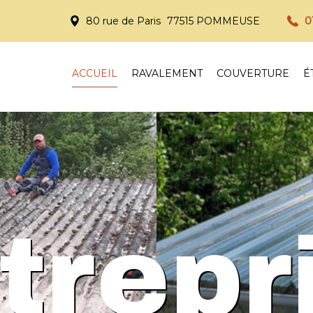
0
80 rue de Paris
77515
POMMEUSE
ACCUEIL
RAVALEMENT
COUVERTURE
É
trepr
trepr