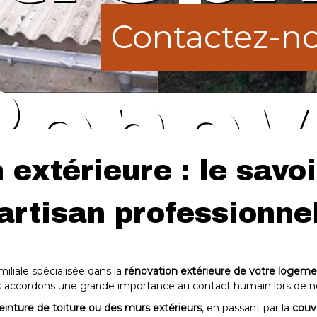
Contactez-n
Contactez-n
Renov
Renov
extérieure : le savoi
artisan professionne
âtime
âtime
liale spécialisée dans la
rénovation extérieure de votre logeme
us accordons une grande importance au contact humain lors de n
einture de toiture ou des murs extérieurs
, en passant par la
couv