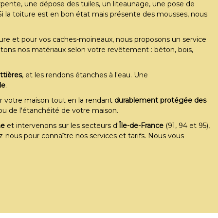
arpente, une dépose des tuiles, un liteaunage, une pose de
 plus de
 plus de
 Si la toiture est en bon état mais présente des mousses, nous
iture et pour vos caches-moineaux, nous proposons un service
tons nos matériaux selon votre revêtement : béton, bois,
ttières
, et les rendons étanches à l'eau. Une
le
.
r votre maison tout en la rendant
durablement protégée des
n ou de l'étanchéité de votre maison.
ne
et intervenons sur les secteurs d'
Île-de-France
(91, 94 et 95),
-nous pour connaître nos services et tarifs. Nous vous