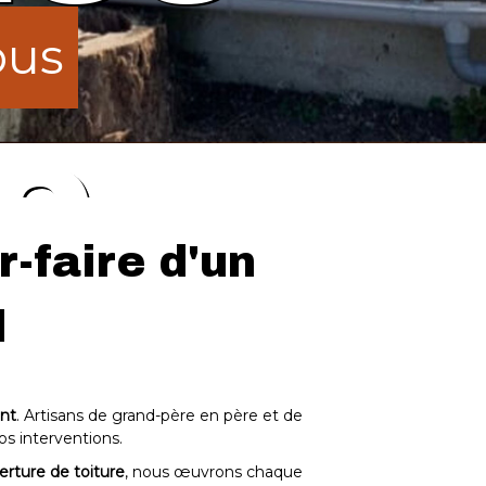
ous
ous
e
e
r-faire d'un
l
nt
nt
nt
. Artisans de grand-père en père et de
os interventions.
erture de toiture
, nous œuvrons chaque