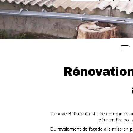
Rénovation 
B
B
Rénove Bâtiment est une entreprise fami
père en fils, no
Du
ravalement de façade
à la mise en
p