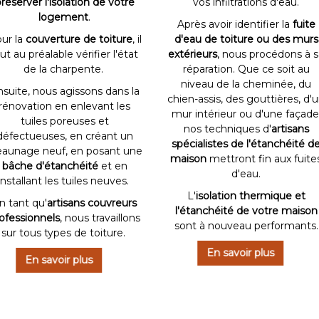
réserver l'isolation de votre
vos infiltrations d'eau.
logement
.
Après avoir identifier la
fuite
ur la
couverture de toiture
, il
d'eau de toiture ou des murs
ut au préalable vérifier l'état
extérieurs
, nous procédons à s
de la charpente.
réparation. Que ce soit au
niveau de la cheminée, du
suite, nous agissons dans la
chien-assis, des gouttières, d'
rénovation en enlevant les
mur intérieur ou d'une façade
tuiles poreuses et
nos techniques d'
artisans
défectueuses, en créant un
spécialistes de l'étanchéité d
teaunage neuf, en posant une
maison
mettront fin aux fuite
bâche d'étanchéité
et en
d'eau.
installant les tuiles neuves.
L'
isolation thermique et
n tant qu'
artisans couvreurs
l'étanchéité de votre maison
ofessionnels
, nous travaillons
sont à nouveau performants.
sur tous types de toiture.
En savoir plus
En savoir plus