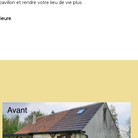
avillon et rendre votre lieu de vie plus
ieure
.
de la
de la
érieure
érieure